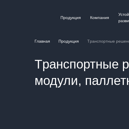
Усто
Продукция
Компания
разви
Главная
Продукция
Tранспортные решени
Tранспортные р
модули, паллет